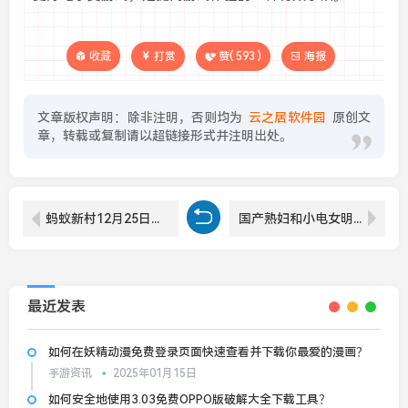
收藏
打赏
赞(
593
)
海报
文章版权声明：除非注明，否则均为
云之居软件园
原创文
章，转载或复制请以超链接形式并注明出处。
蚂蚁新村12月25日答案最新 12月25日蚂蚁新村每日一题答案
国产熟妇和小电女明星之间的转变与挑战：她们的演技如何打破年龄的界限？
最近发表
如何在妖精动漫免费登录页面快速查看并下载你最爱的漫画？
手游资讯
2025年01月15日
如何安全地使用3.03免费OPPO版破解大全下载工具？