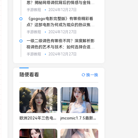
思？揭秘网络调侃背后的情感与金钱交
换
手游教程
2024年12月27日
《gogogo电影完整版》有哪些精彩看
点？这部电影为何成为观众的热议焦
点？
手游教程
2024年12月27日
一级二级调色有哪些不同？深度解析影
视调色的艺术与技术：如何选择合适的
调色策略提升影片效果？
手游教程
2024年12月27日
随便看看
换一换
欧洲2024年三色电费改革：如何通过合理使用低峰电价来节省电费开支？
jmcomic1.7.5最新版下载，如何获得更流畅的漫画阅读体验？