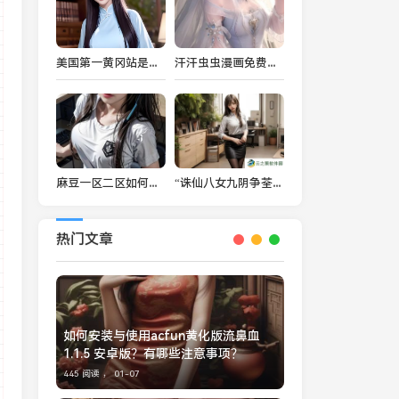
美国第一黄冈站是如何影响美国中文教育发展的？
汗汗虫虫漫画免费阅读看漫，如何找到最佳资源？
麻豆一区二区如何提升用户观影体验？
“诛仙八女九阴争荃”背后的故事与谜团：究竟何为九阴之荃?
热门文章
如何安装与使用acfun黄化版流鼻血
1.1.5 安卓版？有哪些注意事项？
445 阅读 ，
01-07