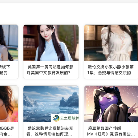
最新版下
美国第一黄冈站是如何影
敌伦交换小敏小静小雅第
畅的漫
响美国中文教育发展的？
1集：悬疑与情感交织的初
始篇章，谁能脱颖而出？
BBBB是
岳故意装睡让我挺进去观
麻豆精品国产传媒
向全国
看，这种情形该如何理解
MV《红海》究竟有哪些精