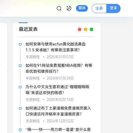
登录
繁体
注册
最近发表
如何安装与使用acfun黄化版流鼻血
1.1.5 安卓版？有哪些注意事项？
手游教程
2025年01月07日
如何在91网站免费观看NBA视频？有哪
些优势和使用技巧？
手游教程
2026年01月29日
为什么中文女生喜欢通过“喔喔喔哦哦
哦”来表达欢快的情感？
手游教程
2025年02月16日
如何通过布丁土豪漫画免费漫画页面入
口快速访问并畅享丰富漫画资源？
手游教程
2024年12月02日
“哦┅┅快┅┅用力啊┅富婆”是什么意