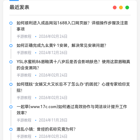
最近发表
如何顺利进入成品网站1688入口网页版？详细操作步骤及注意
事项
手游教程
2026年02月24日
如何正确完成九幺黄9·1安装，解决常见安装问题？
手游教程
2024年12月26日
YSL水蜜桃86唇釉满十八岁后是否会影响肤色？使用这款唇釉真
的会变黑吗？
手游教程
2026年02月24日
如何摆脱“女婿又大又长忘不了怎么办”的困扰？心理专家给你支
招！
手游教程
2026年02月24日
一起草(www.17c.com)如何通过高效协作与简洁设计提升工作
效率？
手游教程
2024年11月28日
混乱小镇：曾经的名称究竟为何？
手游教程
2026年02月24日