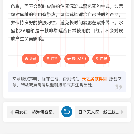
色彩，而不会影响皮肤的色素沉淀或黑色素的生成。如果
你对唇釉的使用有疑虑，可以选择适合自己肤质的产品，
并保持良好的护肤习惯，避免长时间暴露在紫外线下。水
蜜桃86唇釉是一款非常适合日常使用的口红，不会对皮
肤产生负面影响。
收藏
打赏
赞(
815
)
海报
文章版权声明：除非注明，否则均为
云之居软件园
原创文
章，转载或复制请以超链接形式并注明出处。
男女在一起为何容易感到痛苦？“嗟嗟嗟很痛原声无马”背后的情感秘密
日产无人区一线二线三线2023年策略与变化分析，如何影响消费者选择？