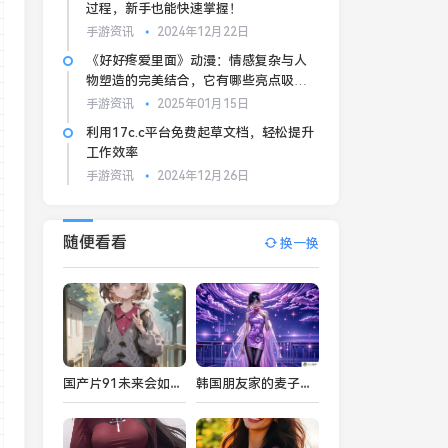
过程，新手也能快速掌握！
手游资讯
2024年12月22日
《好好疼爱里面》动漫：情感复杂与人
物塑造的完美结合，它有哪些亮点吸引
观众？
手游资讯
2025年01月15日
利用17c.c平台免费起草文档，轻松提升
工作效率
手游资讯
2024年12月26日
随便看看
换一换
国产片91未来会如何改变中国电影市场的格局？探索新兴影片类型背后的潜力与挑战
韩国朋友家的麦子：它是如何成为文化传承的一部分？