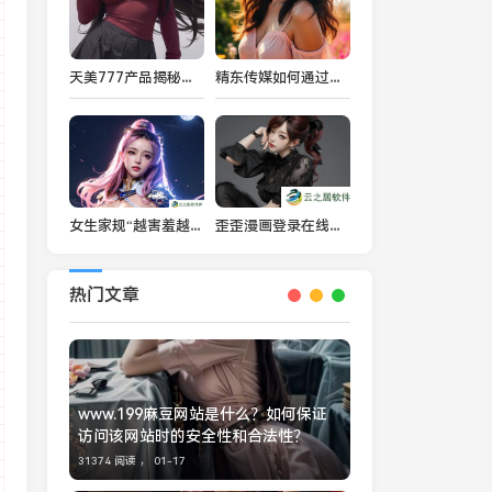
天美777产品揭秘：它如何成为市场上的佼佼者？
精东传媒如何通过创新与质量引领“国产精品秘”市场：未来发展潜力如何？
女生家规“越害羞越好打人”是否会对个人成长产生负面影响？
歪歪漫画登录在线，为何无法成功登录？
热门文章
www.199麻豆网站是什么？如何保证
访问该网站时的安全性和合法性？
31374 阅读 ，
01-17