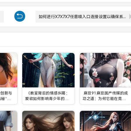
如何进行X7X7X7任意噪入口连接设置以确保系统高效运行？
过创新与
《教室背后的情感纠葛：
麻豆91麻豆国产传媒的成
品秘”市
爱欲如何影响青少年的心
功之道：为何它能在竞争
如何？
灵？》
激烈的市场中脱颖而出？