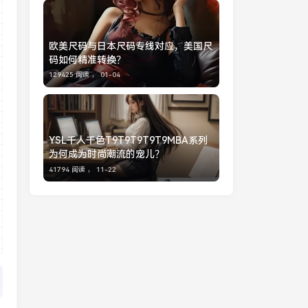
欧美尺码与日本尺码专线对应，美国尺
码如何精准转换？
129425 阅读 ，
01-04
YSL千人千色T9T9T9T9T9MBA系列
为何成为时尚潮流的宠儿？
41794 阅读 ，
11-22