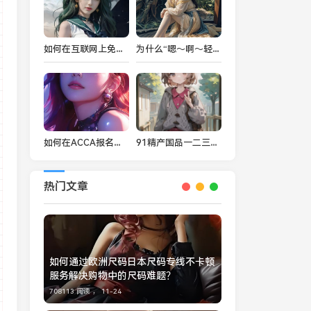
如何在互联网上免费读洞洞杂货铺漫画？探索更多漫画资源的最佳途径
为什么“嗯～啊～轻一点”广告语能快速抓住消费者心？探索其成功背后的原因
如何在ACCA报名入口官网完成注册与考试报名？
91精产国品一二三产区的最佳使用方法：如何根据不同区域进行科学施用？
热门文章
如何通过欧洲尺码日本尺码专线不卡顿
服务解决购物中的尺码难题？
708113 阅读 ，
11-24