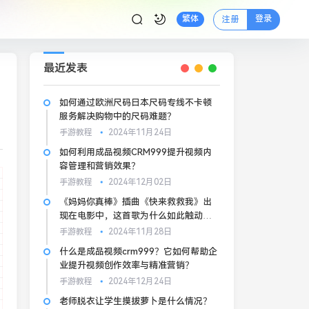
登录
繁体
注册
最近发表
如何通过欧洲尺码日本尺码专线不卡顿
服务解决购物中的尺码难题？
手游教程
2024年11月24日
如何利用成品视频CRM999提升视频内
容管理和营销效果？
手游教程
2024年12月02日
《妈妈你真棒》插曲《快来救救我》出
现在电影中，这首歌为什么如此触动人
心？
手游教程
2024年11月28日
什么是成品视频crm999？它如何帮助企
业提升视频创作效率与精准营销？
手游教程
2024年12月24日
老师脱衣让学生摸拔萝卜是什么情况？