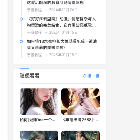
这背后隐藏的教育问题值得深思
手游教程
2024年11月26日
《好好疼爱里面》动漫：情感复杂与人
物塑造的完美结合，它有哪些亮点吸引
观众？
手游教程
2025年01月15日
如何将18水蜜桃和大黄瓜搭配成一道清
爽又营养的美味沙拉？
手游教程
2025年01月15日
随便看看
换一换
如何找到One一个成年版致敬韩寒的合法下载渠道？避免网络风险的关键是？
《丰裕纵满2588》最火的一句电影台词是什么？为何它如此吸引人？